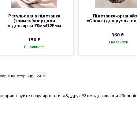
Регульована підставка
Підставка-органай
(тримач/упор) для
«Сова» (для ручок, ол
відеокарти 70мм/125мм
360 ₴
150 ₴
В наявності
В наявності
икористовуйте популярні теги: #3ддрук #3дмоделювання #3dprint