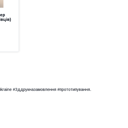
зер
івців)
ukraine #3ддрукназамовлення #прототипування.