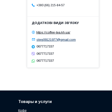
+380 (66) 215-84-57
https://coffee-tea.kh.ua/
oleg09121977@gmail.com
0677717337
0677717337
0677717337
Товары и услуги
Кофе