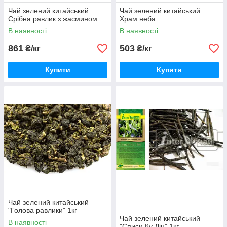
Чай зелений китайський
Чай зелений китайський
Срібна равлик з жасмином
Храм неба
В наявності
В наявності
861
503
₴/кг
₴/кг
Купити
Купити
Чай зелений китайський
"Голова равлики" 1кг
Чай зелений китайський
В наявності
"Списи Ку Дін" 1кг