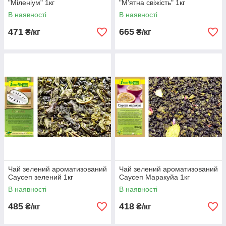
"Міленіум" 1кг
"М'ятна свіжість" 1кг
В наявності
В наявності
471
665
₴/кг
₴/кг
Чай зелений ароматизований
Чай зелений ароматизований
Саусеп зелений 1кг
Саусеп Маракуйа 1кг
В наявності
В наявності
485
418
₴/кг
₴/кг