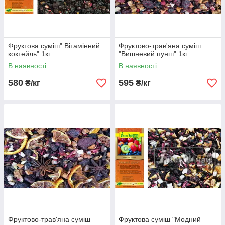
Фруктова суміш" Вітамінний
Фруктово-трав'яна суміш
коктейль" 1кг
"Вишневий пунш" 1кг
В наявності
В наявності
580
595
₴/кг
₴/кг
Фруктово-трав'яна суміш
Фруктова суміш "Модний