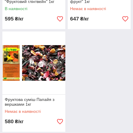
"Фруктовий глінтвейн" 1кг
фрукт" 1кг
В наявності
Немає в наявності
595
647
₴/кг
₴/кг
Фруктова суміш Папайя з
вершками 1кг
Немає в наявності
580
₴/кг