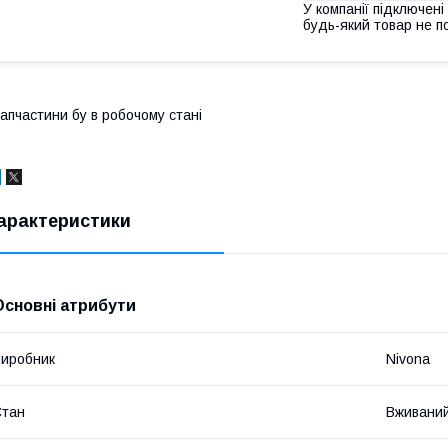
У компанії підключені
будь-який товар не п
апчастини бу в робочому стані
арактеристики
Основні атрибути
иробник
Nivona
Стан
Вживани