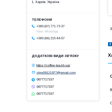
1, Харків, Україна
+380 (67) 771-73-37
З
Viber, WhatsApp
+380 (66) 215-84-57
Х
https://coffee-tea.kh.ua/
oleg09121977@gmail.com
0677717337
0677717337
В
0677717337