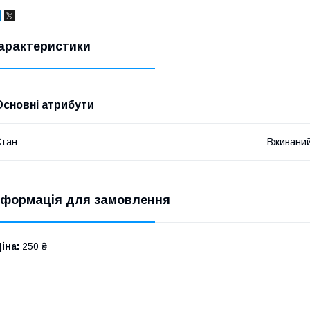
арактеристики
Основні атрибути
Стан
Вживани
нформація для замовлення
іна:
250 ₴