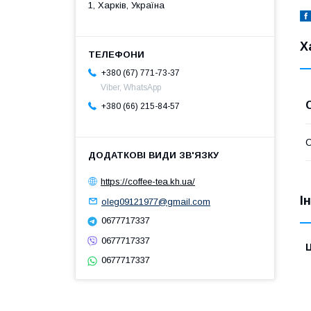
1, Харків, Україна
Х
+380 (67) 771-73-37
Viber, WhatsApp
+380 (66) 215-84-57
https://coffee-tea.kh.ua/
І
oleg09121977@gmail.com
0677717337
0677717337
Ц
0677717337