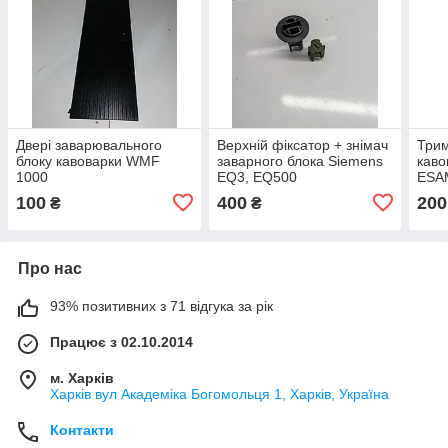
Двері заварювального
Верхній фіксатор + знімач
Трим
блоку кавоварки WMF
заварного блока Siemens
каво
1000
EQ3, EQ500
ESA
100
400
200
₴
₴
Про нас
93% позитивних з 71 відгука за рік
Працює з 02.10.2014
м. Харків
Харків вул Академіка Богомольця 1, Харків, Україна
Контакти