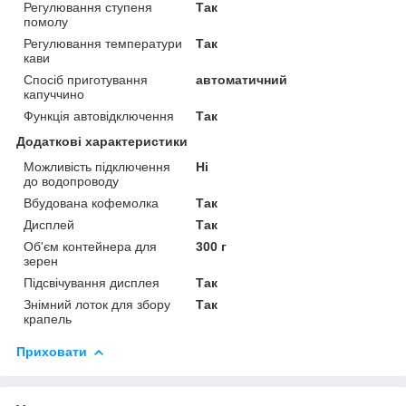
Регулювання ступеня
Так
помолу
Регулювання температури
Так
кави
Спосіб приготування
автоматичний
капуччино
Функція автовідключення
Так
Додаткові характеристики
Можливість підключення
Ні
до водопроводу
Вбудована кофемолка
Так
Дисплей
Так
Об'єм контейнера для
300 г
зерен
Підсвічування дисплея
Так
Знімний лоток для збору
Так
крапель
Приховати