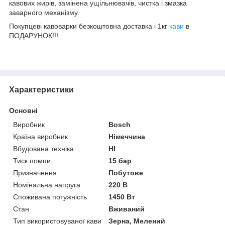
кавових жирів, замінена ущільнювачів, чистка і змазка
заварного механізму.
Покупцеві кавоварки безкоштовна доставка і 1кг
кави
в
ПОДАРУНОК!!!
Характеристики
Основні
Виробник
Bosch
Країна виробник
Німеччина
Вбудована техніка
НІ
Тиск помпи
15 бар
Призначення
Побутове
Номінальна напруга
220 В
Споживана потужність
1450 Вт
Стан
Вживаний
Тип використовуваної кави
Зерна, Мелений