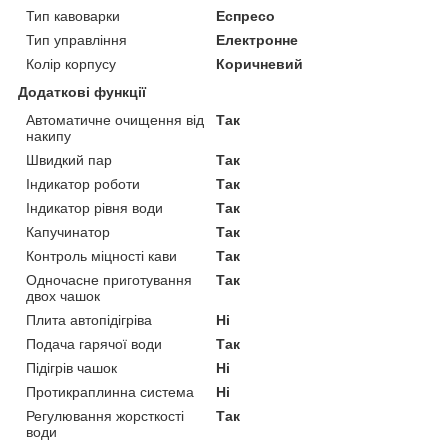
Тип кавоварки
Еспресо
Тип управління
Електронне
Колір корпусу
Коричневий
Додаткові функції
Автоматичне очищення від
Так
накипу
Швидкий пар
Так
Індикатор роботи
Так
Індикатор рівня води
Так
Капучинатор
Так
Контроль міцності кави
Так
Одночасне приготування
Так
двох чашок
Плита автопідігріва
Ні
Подача гарячої води
Так
Підігрів чашок
Ні
Протикраплинна система
Ні
Регулювання жорсткості
Так
води