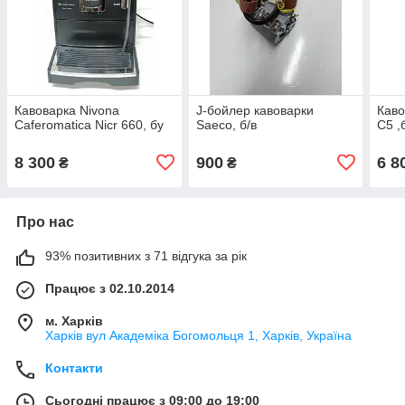
Кавоварка Nivona
J-бойлер кавоварки
Каво
Caferomatica Nicr 660, бу
Saeco, б/в
C5 ,
8 300
900
6 8
₴
₴
Про нас
93% позитивних з 71 відгука за рік
Працює з 02.10.2014
м. Харків
Харків вул Академіка Богомольця 1, Харків, Україна
Контакти
Сьогодні працює з 09:00 до 19:00