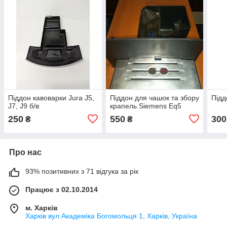
Піддон кавоварки Jura J5,
Піддон для чашок та збору
Підд
J7, J9 б/в
крапель Siemens Eq5
250
550
300
₴
₴
Про нас
93% позитивних з 71 відгука за рік
Працює з 02.10.2014
м. Харків
Харків вул Академіка Богомольця 1, Харків, Україна