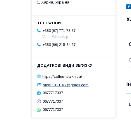
1, Харків, Україна
Х
+380 (67) 771-73-37
Viber, WhatsApp
+380 (66) 215-84-57
https://coffee-tea.kh.ua/
І
oleg09121977@gmail.com
0677717337
0677717337
Ц
0677717337