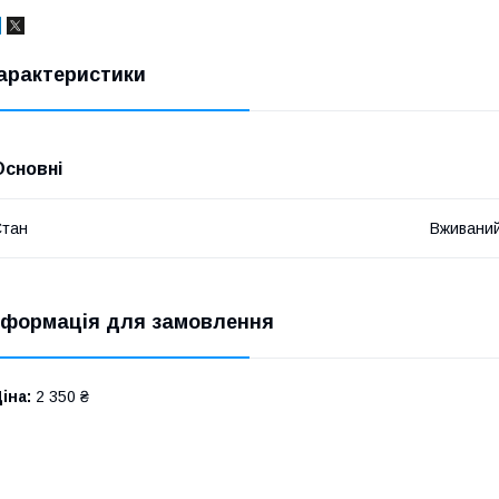
арактеристики
Основні
Стан
Вживани
нформація для замовлення
іна:
2 350 ₴