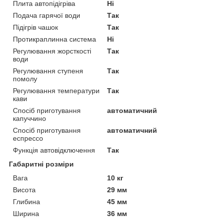
Плита автопідігріва
Ні
Подача гарячої води
Так
Підігрів чашок
Так
Протикраплинна система
Ні
Регулювання жорсткості
Так
води
Регулювання ступеня
Так
помолу
Регулювання температури
Так
кави
Спосіб приготування
автоматичний
капуччино
Спосіб приготування
автоматичний
еспрессо
Функція автовідключення
Так
Габаритні розміри
Вага
10 кг
Висота
29 мм
Глибина
45 мм
Ширина
36 мм