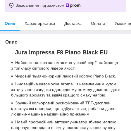
Замовлення під захистом
Опис
Характеристики
Доставка
Оплата
Умови п
Опис
Jura Impressa F8 Piano Black EU
Найдосконаліша кавомашина у своїй серії, найкраща
з топкласу світового лідера якості.
Чудовий тьмяно-чорний лаковий корпус Piano Black.
Інноваційна кавомолка Aroma+ з незвичайним кутом
заточування завдяки однорідному помелу досягає вдвічі
більшого аромату та вдвічі кращого смаку напою.
Зручний кольоровий русифікований TFT-дисплей
ілюструє всі процеси, що відбуваються, роблячи діалог
людини-машина надзвичайно приємним.
Новий професійний автокапучинатор збиває молоко
напрочуд однорідно в ніжну, шовковисту глянсову піну.