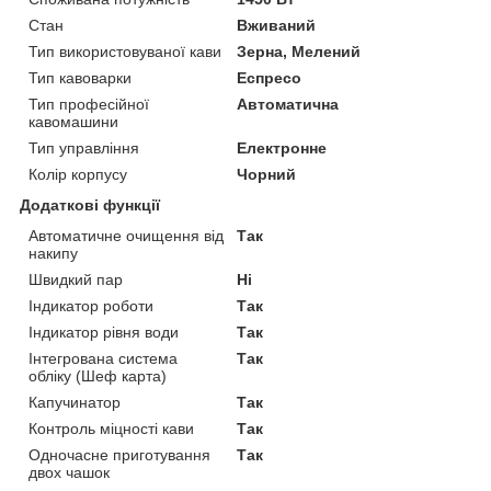
Стан
Вживаний
Тип використовуваної кави
Зерна, Мелений
Тип кавоварки
Еспресо
Тип професійної
Автоматична
кавомашини
Тип управління
Електронне
Колір корпусу
Чорний
Додаткові функції
Автоматичне очищення від
Так
накипу
Швидкий пар
Ні
Індикатор роботи
Так
Індикатор рівня води
Так
Інтегрована система
Так
обліку (Шеф карта)
Капучинатор
Так
Контроль міцності кави
Так
Одночасне приготування
Так
двох чашок