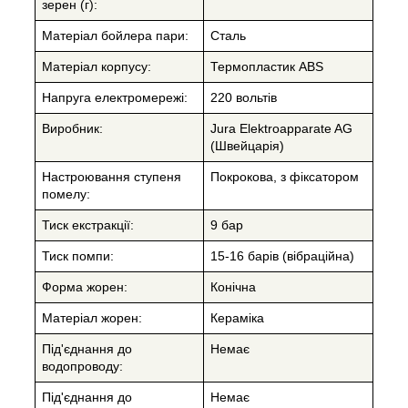
зерен (г):
Матеріал бойлера пари:
Сталь
Матеріал корпусу:
Термопластик ABS
Напруга електромережі:
220 вольтів
Виробник:
Jura Elektroapparate AG
(Швейцарія)
Настроювання ступеня
Покрокова, з фіксатором
помелу:
Тиск екстракції:
9 бар
Тиск помпи:
15-16 барів (вібраційна)
Форма жорен:
Конічна
Матеріал жорен:
Кераміка
Під'єднання до
Немає
водопроводу:
Під'єднання до
Немає