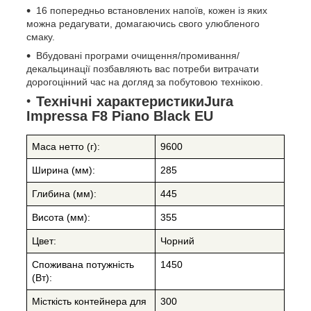
16 попередньо встановлених напоїв, кожен із яких
можна редагувати, домагаючись свого улюбленого
смаку.
Вбудовані програми очищення/промивання/
декальцинації позбавляють вас потреби витрачати
дорогоцінний час на догляд за побутовою технікою.
Технічні характеристикиJura
Impressa F8 Piano Black EU
Маса нетто (г):
9600
Ширина (мм):
285
Глибина (мм):
445
Висота (мм):
355
Цвет:
Чорний
Споживана потужність
1450
(Вт):
Місткість контейнера для
300