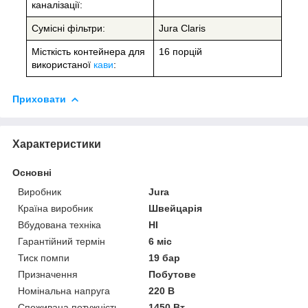
каналізації:
Сумісні фільтри:
Jura Claris
Місткість контейнера для
16 порцій
використаної
кави
:
Приховати
Характеристики
Основні
Виробник
Jura
Країна виробник
Швейцарія
Вбудована техніка
НІ
Гарантійний термін
6 міс
Тиск помпи
19 бар
Призначення
Побутове
Номінальна напруга
220 В
Споживана потужність
1450 Вт