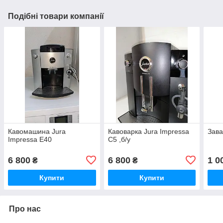
Подібні товари компанії
Кавомашина Jura
Кавоварка Jura Impressa
Зава
Impressa E40
C5 ,б/у
6 800
6 800
1 0
₴
₴
Купити
Купити
Про нас