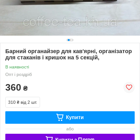
Барний органайзер для кав'ярні, організатор
для стаканів і кришок на 5 секцій,
В наявності
Опт і роздріб
360
₴
310 ₴
від 2 шт.
Купити
або
Купити з